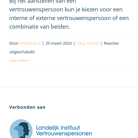
Bij het aanstellen van een
vertrouwenspersoon kun je kiezen voor een
interne of externe vertrouwenspersoon of een
combinatie van beiden.
Door
rob@livp.nl
|
25 maart 2024
|
Tips
,
Trends
|
Reacties
voor
uitgeschakeld
Interne
Lees meer
of
externe
vertrouwenspersoon?
Verbonden aan