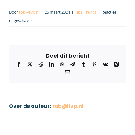
Door
rob@livp.nl
|
25 maart 2024
|
Tips
,
Trends
|
Reacties
voor
uitgeschakeld
Interne
of
externe
vertrouwenspersoon?
Facebook
X
Reddit
LinkedIn
WhatsApp
Telegram
Tumblr
Pinterest
Vk
Xing
E-
mail
Over de auteur:
rob@livp.nl